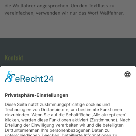
die Wallfahrer angesprochen. Um den Textfluss zu
vereinfachen, verwenden wir nur das Wort Wallfahrer.
Kontakt
Wallfahrtsleiter
Michael Seufert
An der Stadtmarter 16
97228 Rottendorf
Tel. 09302 / 99 02 52
Kontakt
Anfrage direkt senden
Startseite